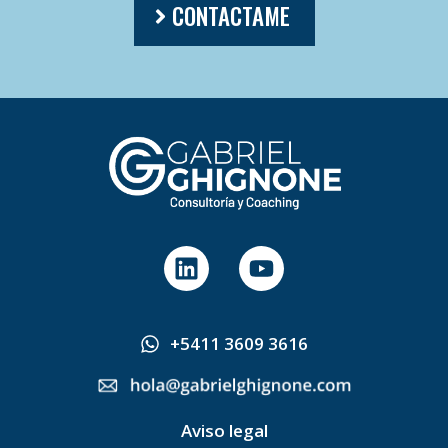
CONTACTAME
L
Y
i
o
n
u
k
t
+5411 3609 3616
e
u
d
b
i
e
n
Aviso legal