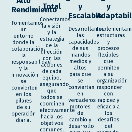
Alto
Total
y
y
Rendimiento
Escalable
Adaptabil
Conectamos
Fomentamos
la visión
Desarrollamos
Implementam
un
y la
las
estructuras
entorno
estrategia
capacidades
y
donde la
de la
de sus
procesos
colaboración,
dirección
mandos
flexibles
la
con las
medios y
que
responsabilidad
acciones
altos
permiten
y la
de cada
para que
a su
innovación
equipo,
se
organización
se
asegurando
conviertan
responder
convierten
que
en
con
en los
todos se
verdaderos
rapidez y
pilares
coordinen
motores
eficacia a
de su
efectivamente
de
los
operación
hacia los
cambio y
desafíos
diaria.
objetivos
desarrollo
del
comunes.