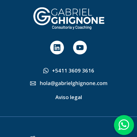
L
Y
i
o
n
u
k
t
+5411 3609 3616
e
u
d
b
i
e
n
Aviso legal