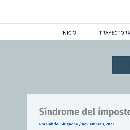
Ir
al
contenido
INICIO
TRAYECTORI
Síndrome del impost
Por
Gabriel Ghignone
/
noviembre 1, 2022