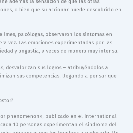
iene además la sensación de que las otras
iones, o bien que su accionar puede descubrirlo en
e Imes, psicólogas, observaron los síntomas en
era vez
.
Las emociones experimentadas por las
iedad y angustia, a veces de manera muy intensa.
s, desvalorizan sus logros – atribuyéndolos a
nimizan sus competencias, llegando a pensar que
ostor?
tor phenomenon», publicado en el International
de cada 10 personas experimentan el síndrome del
n más propensas que los hombres a padecerlo, Un