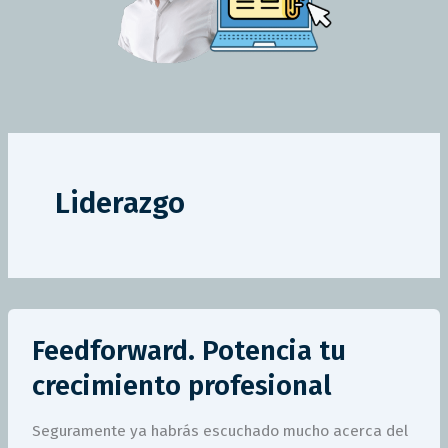
Liderazgo
Feedforward.
Feedforward. Potencia tu
Potencia
tu
crecimiento profesional
crecimiento
profesional
Seguramente ya habrás escuchado mucho acerca del