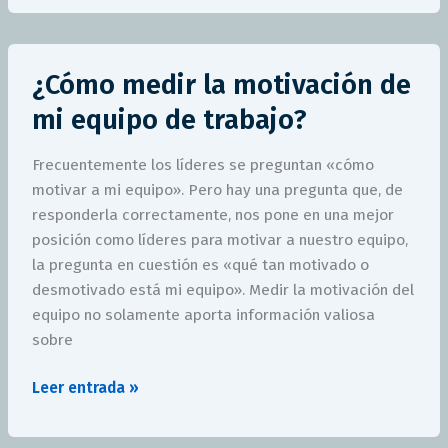
¿Cómo
¿Cómo medir la motivación de
medir
la
mi equipo de trabajo?
motivación
de
Frecuentemente los líderes se preguntan «cómo
mi
motivar a mi equipo». Pero hay una pregunta que, de
equipo
responderla correctamente, nos pone en una mejor
de
posición como líderes para motivar a nuestro equipo,
trabajo?
la pregunta en cuestión es «qué tan motivado o
desmotivado está mi equipo». Medir la motivación del
equipo no solamente aporta información valiosa
sobre
Leer entrada »