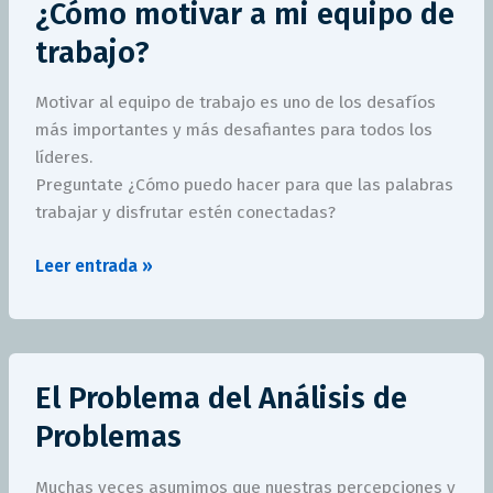
¿Cómo motivar a mi equipo de
motivar
a
trabajo?
mi
equipo
Motivar al equipo de trabajo es uno de los desafíos
de
más importantes y más desafiantes para todos los
trabajo?
líderes.
Preguntate ¿Cómo puedo hacer para que las palabras
trabajar y disfrutar estén conectadas?
Leer entrada »
El
El Problema del Análisis de
Problema
del
Problemas
Análisis
de
Muchas veces asumimos que nuestras percepciones y